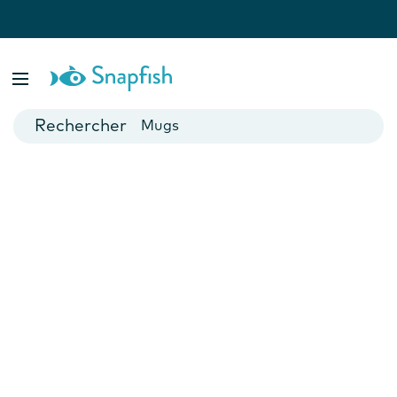
var isBsp = false;
Livres photo
Posters
Cartes
Mugs
Calendriers