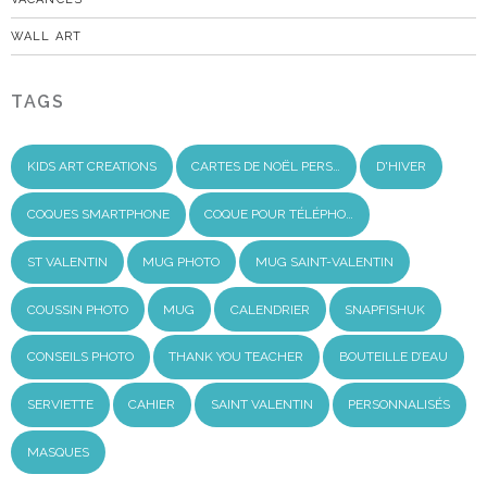
WALL ART
TAGS
KIDS ART CREATIONS
CARTES DE NOËL PERS…
D'HIVER
COQUES SMARTPHONE
COQUE POUR TÉLÉPHO…
ST VALENTIN
MUG PHOTO
MUG SAINT-VALENTIN
COUSSIN PHOTO
MUG
CALENDRIER
SNAPFISHUK
CONSEILS PHOTO
THANK YOU TEACHER
BOUTEILLE D’EAU
SERVIETTE
CAHIER
SAINT VALENTIN
PERSONNALISÉS
MASQUES