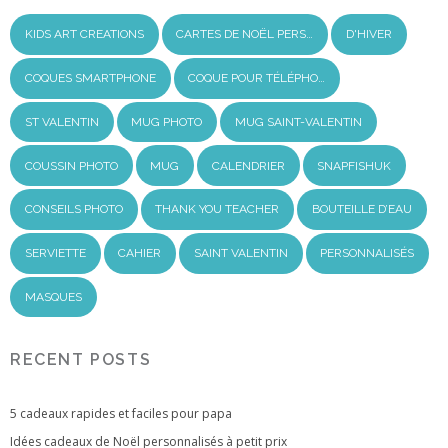
KIDS ART CREATIONS
CARTES DE NOËL PERS…
D'HIVER
COQUES SMARTPHONE
COQUE POUR TÉLÉPHO…
ST VALENTIN
MUG PHOTO
MUG SAINT-VALENTIN
COUSSIN PHOTO
MUG
CALENDRIER
SNAPFISHUK
CONSEILS PHOTO
THANK YOU TEACHER
BOUTEILLE D’EAU
SERVIETTE
CAHIER
SAINT VALENTIN
PERSONNALISÉS
MASQUES
RECENT POSTS
5 cadeaux rapides et faciles pour papa
Idées cadeaux de Noël personnalisés à petit prix