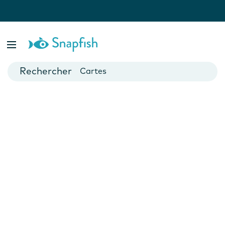
var isBsp = false;
Livres photo
Posters
Cartes
Mugs
Calendriers