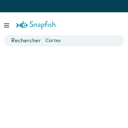
var isBsp = false;
Livres photo
Posters
Cartes
Mugs
Calendriers