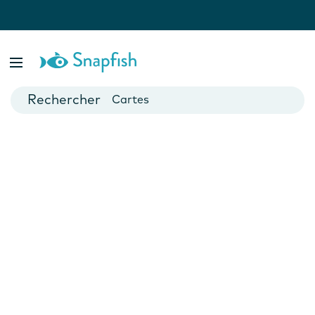
var isBsp = false;
Livres photo
Posters
Cartes
Mugs
Calendriers