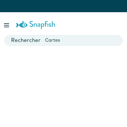
var isBsp = false;
Livres photo
Posters
Cartes
Mugs
Calendriers