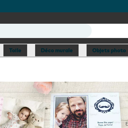
hoto
iers
Toile
Déco murale
Objets photo
E