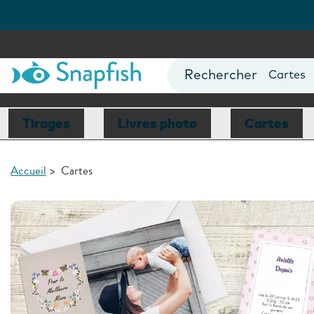
var isBsp = false;
Livres p
Posters
Cartes
Mugs
Calendr
Tirages
Livres photo
Cartes
Accueil
>
Cartes