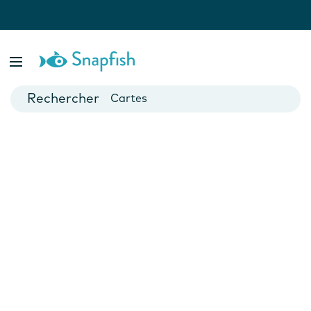
var isBsp = false;
Livres photo
Posters
Cartes
Mugs
Calendriers