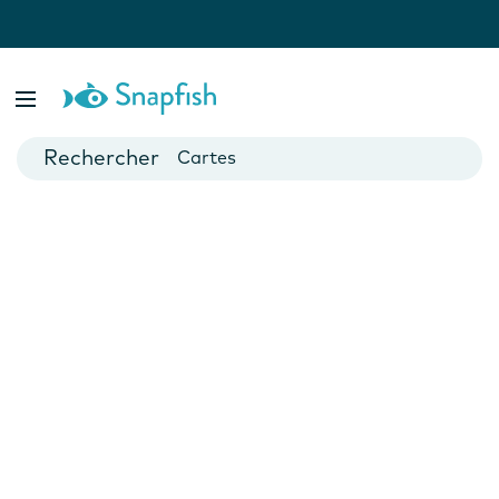
var isBsp = false;
Livres photo
Posters
Cartes
Mugs
Calendriers