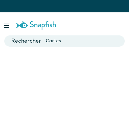
var isBsp = false;
Livres photo
Posters
Cartes
Mugs
Calendriers