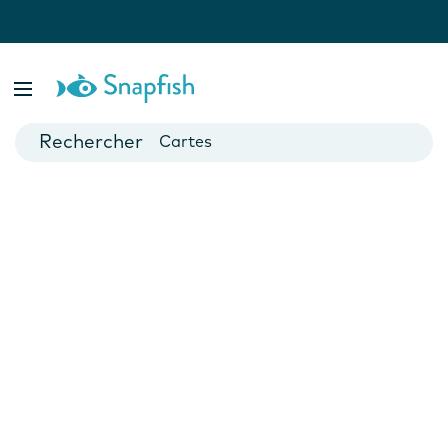
var isBsp = false;
Livres photo
Posters
Cartes
Mugs
Calendriers