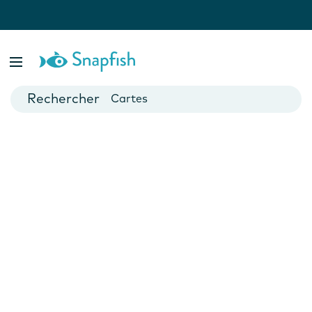
var isBsp = false;
Livres photo
Posters
Cartes
Mugs
Calendriers