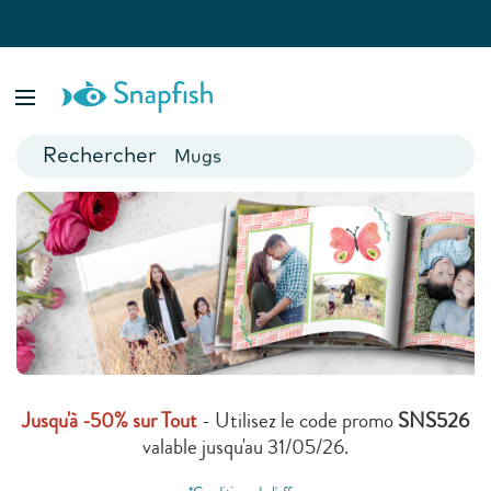
var isBsp = false;
Livres photo
Accueil
>
Livre Photo
Posters
Livres Photo
Cartes
Créez un livre photo rempli de sourires. Chérissez vos photos,
Mugs
elles vous apporteront de la joie à tout moment de l’année.
Calendriers
Jusqu'à -50% sur Tout
- Utilisez le code promo
SNS526
valable jusqu'au 31/05/26.