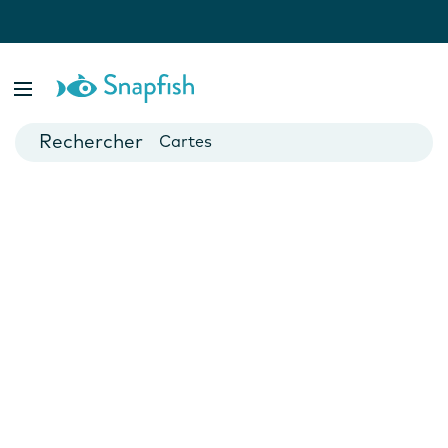
var isBsp = false;
Livres photo
Posters
Cartes
Mugs
Calendriers