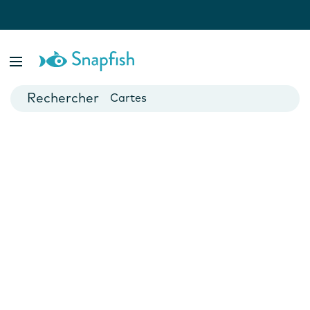
var isBsp = false;
Livres photo
Posters
Cartes
Mugs
Calendriers